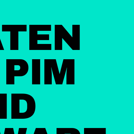
ATEN
 PIM
ND