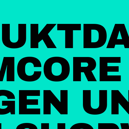
UKTD
IMCORE
GEN U