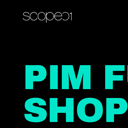
Skip
to
main
content
PIM 
SHOP