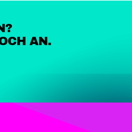
N?
OCH AN.